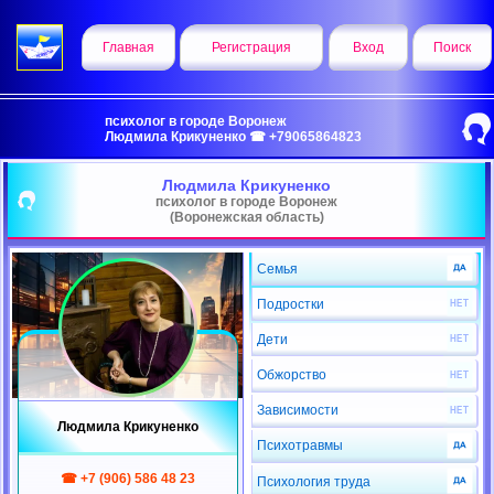
Главная
Регистрация
Вход
Поиск
психолог в городе Воронеж
Людмила Крикуненко ☎ +79065864823
Людмила Крикуненко
психолог в городе Воронеж
(Воронежская область)
Семья
Подростки
Дети
Обжорство
Зависимости
Людмила Крикуненко
Психотравмы
☎ +7 (906) 586 48 23
Психология труда