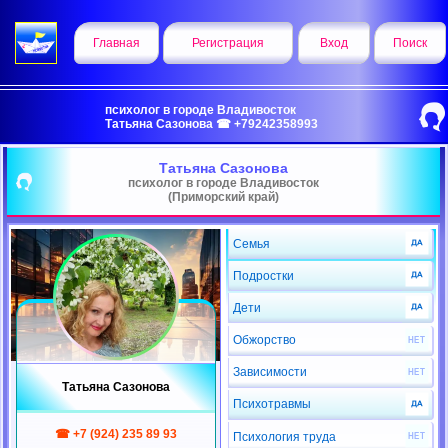
Главная
Регистрация
Вход
Поиск
психолог в городе Владивосток
Татьяна Сазонова ☎ +79242358993
Татьяна Сазонова
психолог в городе Владивосток
(Приморский край)
Семья
Подростки
Дети
Обжорство
Зависимости
Татьяна Сазонова
Психотравмы
☎ +7 (924) 235 89 93
Психология труда