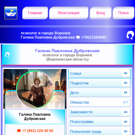
Главная
Регистрация
Вход
Поиск
психолог в городе Воронеж
Галина Павловна Дубровская ☎ +79623284060
Галина Павловна Дубровская
психолог в городе Воронеж
(Воронежская область)
Семья
Подростки
Дети
Обжорство
Зависимости
Галина Павловна
Дубровская
Психотравмы
☎ +7 (962) 328 40 60
Психология труда