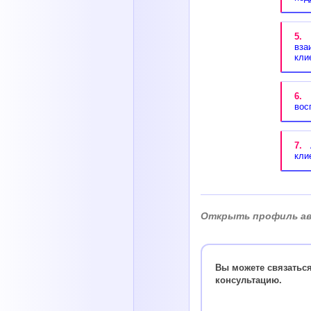
5.
К
вза
кли
6.
П
вос
7.
А
кли
Открыть профиль ав
Вы можете связатьс
консультацию.