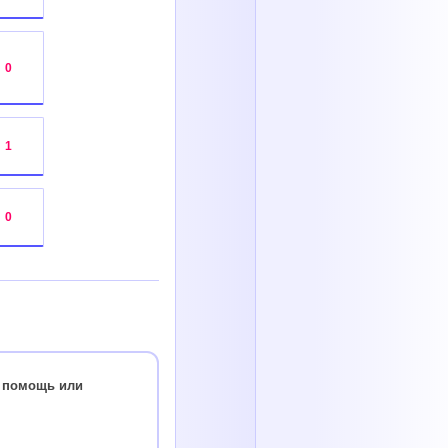
:
0
:
1
:
0
о помощь или