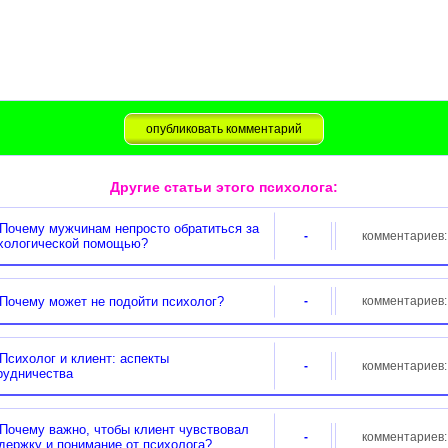
Другие статьи этого психолога:
очему мужчинам непросто обратиться за
-
комментариев
хологической помощью?
очему может не подойти психолог?
-
комментариев
сихолог и клиент: аспекты
-
комментариев
рудничества
очему важно, чтобы клиент чувствовал
-
комментариев
держку и понимание от психолога?