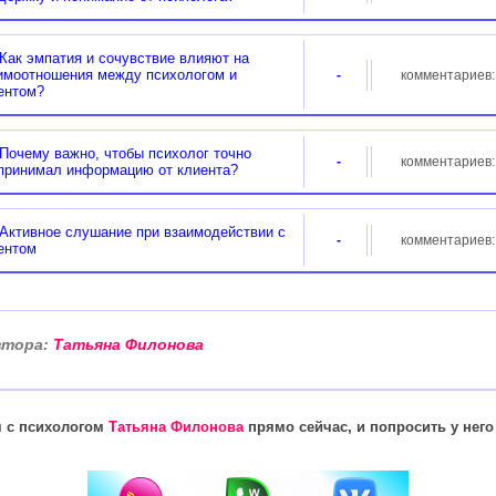
ак эмпатия и сочувствие влияют на
имоотношения между психологом и
-
комментариев
ентом?
очему важно, чтобы психолог точно
-
комментариев
принимал информацию от клиента?
ктивное слушание при взаимодействии с
-
комментариев
ентом
тора:
Татьяна Филонова
я с психологом
Татьяна Филонова
прямо сейчас, и попросить у нег