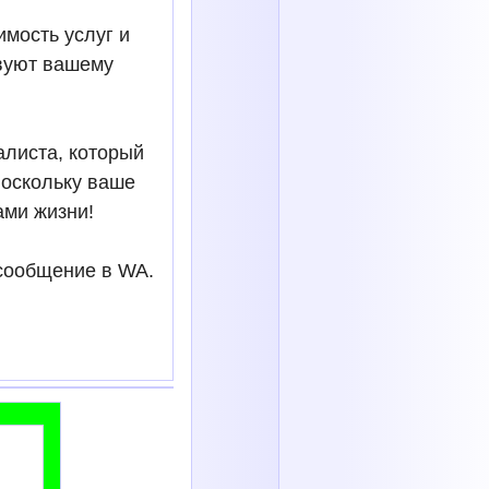
имость услуг и
твуют вашему
алиста, который
поскольку ваше
ами жизни!
 сообщение в WA.