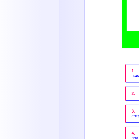
1.
П
пси
2.
П
3.
П
сот
4.
П
под