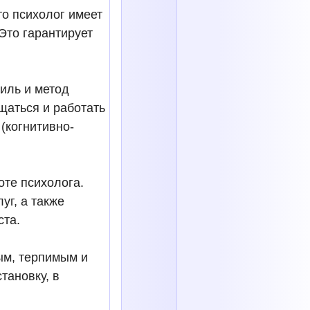
то психолог имеет
Это гарантирует
иль и метод
щаться и работать
(когнитивно-
оте психолога.
уг, а также
ста.
ым, терпимым и
тановку, в