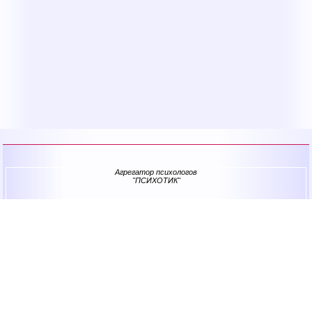
Агрегатор психологов
"ПСИХОТИК"
Все психологи России
о проекте