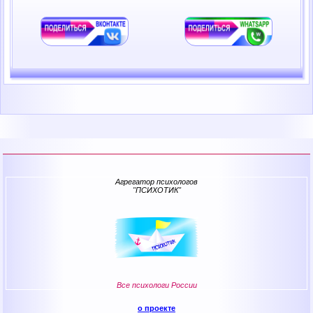
Агрегатор психологов
"ПСИХОТИК"
Все психологи России
о проекте