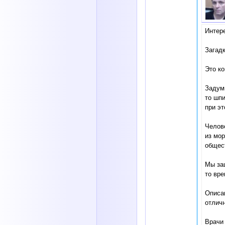
Интере
Загад
Это ко
Задумы
то шпи
при э
Челове
из мо
общес
Мы за
то вре
Описан
отличн
Врачи 