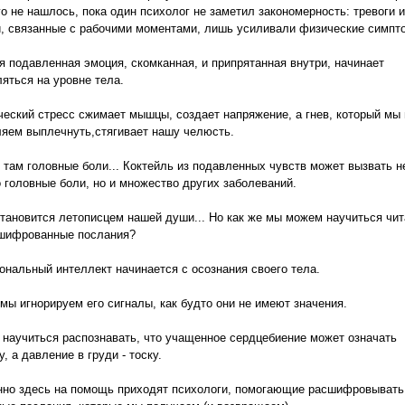
го не нашлось, пока один психолог не заметил закономерность: тревоги и
и, связанные с рабочими моментами, лишь усиливали физические симпт
 подавленная эмоция, скомканная, и припрятанная внутри, начинает
яться на уровне тела.
еский стресс сжимает мышцы, создает напряжение, а гнев, который мы 
ляем выплечнуть,стягивает нашу челюсть.
 там головные боли... Коктейль из подавленных чувств может вызвать н
 головные боли, но и множество других заболеваний.
тановится летописцем нашей души... Но как же мы можем научиться чит
ашифрованные послания?
нальный интеллект начинается с осознания своего тела.
мы игнорируем его сигналы, как будто они не имеют значения.
 научиться распознавать, что учащенное сердцебиение может означать
у, а давление в груди - тоску.
нно здесь на помощь приходят психологи, помогающие расшифровывать