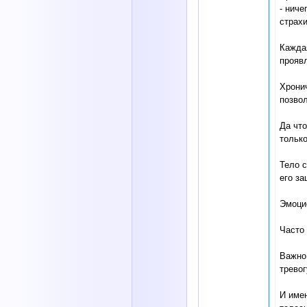
- ниче
страх
Каждая
проявл
Хронич
позво
Да что
только
Тело с
его з
Эмоцио
Часто 
Важно
тревог
И име