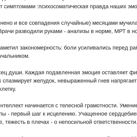
ит симптомами :психосоматическая правда наших эмо
нено и все совпадения случайные) месяцами мучила
Врачи разводили руками - анализы в норме, МРТ в н
заметил закономерность: боли усиливались перед р
ачальником.
исец души. Каждая подавленная эмоция оставляет фи
х спазмирует желудок, невыраженный гнев напрягает
летку.
теллект начинается с телесной грамотности. Умени
лы - первый шаг к исцелению. Учащенное сердцебие
е, тяжесть в плечах - о непосильной ответственности