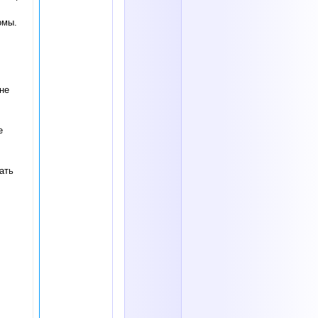
омы.
не
е
ать