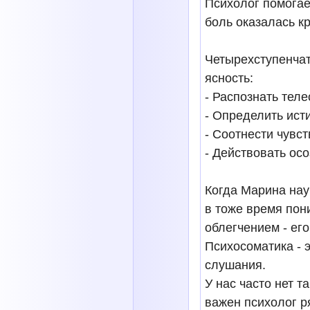
Психолог помогае
боль оказалась к
Четырехступенча
ясность:
- Распознать тел
- Определить ист
- Соотнести чувст
- Действовать ос
Когда Марина нау
в тоже время пони
облегчением - ег
Психосоматика - 
слушания.
У нас часто нет т
важен психолог ря