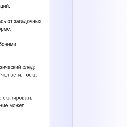
ций.
сь от загадочных
орме.
абочими
зический след:
 челюсти, тоска
е сканировать
ние может
.