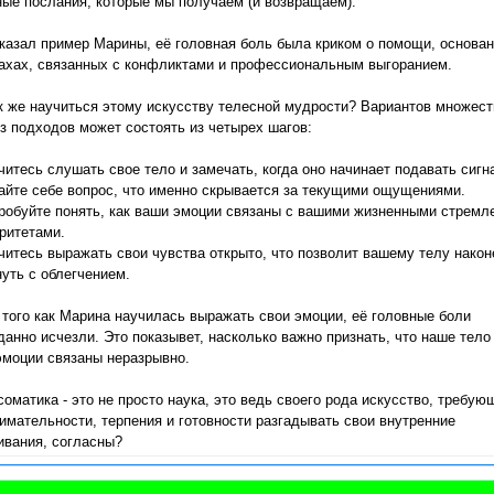
ые послания, которые мы получаем (и возвращаем).
оказал пример Марины, её головная боль была криком о помощи, основа
рахах, связанных с конфликтами и профессиональным выгоранием.
к же научиться этому искусству телесной мудрости? Вариантов множест
з подходов может состоять из четырех шагов:
читесь слушать свое тело и замечать, когда оно начинает подавать сигн
айте себе вопрос, что именно скрывается за текущими ощущениями.
пробуйте понять, как ваши эмоции связаны с вашими жизненными стремл
ритетами.
читесь выражать свои чувства открыто, что позволит вашему телу након
уть с облегчением.
того как Марина научилась выражать свои эмоции, её головные боли
анно исчезли. Это показывет, насколько важно признать, что наше тело
эмоции связаны неразрывно.
оматика - это не просто наука, это ведь своего рода искусство, требую
имательности, терпения и готовности разгадывать свои внутренние
ивания, согласны?