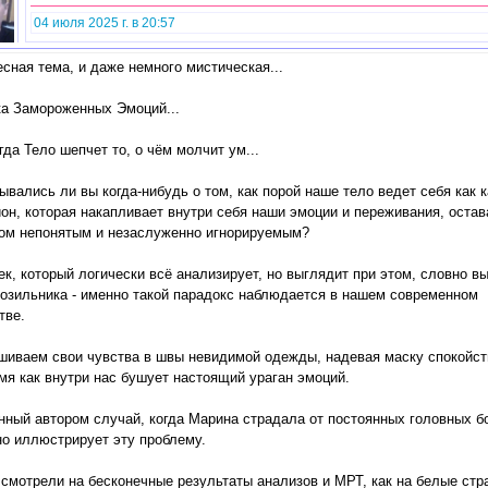
04 июля 2025 г. в 20:57
сная тема, и даже немного мистическая...
ка Замороженных Эмоций...
гда Тело шепчет то, о чём молчит ум...
вались ли вы когда-нибудь о том, как порой наше тело ведет себя как к
он, которая накапливает внутри себя наши эмоции и переживания, остав
том непонятым и незаслуженно игнорируемым?
к, который логически всё анализирует, но выглядит при этом, словно в
розильника - именно такой парадокс наблюдается в нашем современном
тве.
шиваем свои чувства в швы невидимой одежды, надевая маску спокойст
мя как внутри нас бушует настоящий ураган эмоций.
ный автором случай, когда Марина страдала от постоянных головных б
о иллюстрирует эту проблему.
смотрели на бесконечные результаты анализов и МРТ, как на белые стр