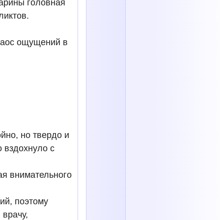
Марины головная
ликтов.
хаос ощущений в
йно, но твердо и
о вздохнуло с
щая внимательного
ий, поэтому
 врачу,