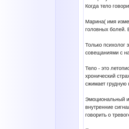
Когда тело говор
Марина( имя изме
головных болей. 
Только психолог 
совещаниями с н
Тело - это летоп
хронический стра
сжимает грудную к
Эмоциональный ин
внутренние сигна
говорить о тревог