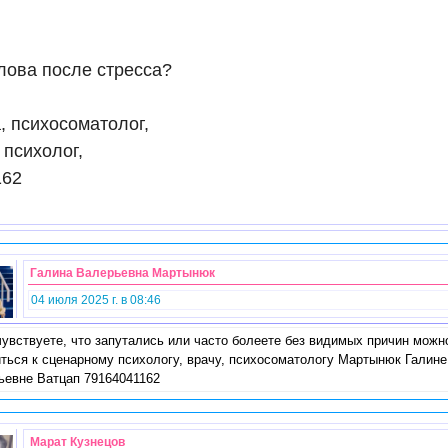
олова после стресса?
 психосоматолог,
 психолог,
162
Галина Валерьевна Мартынюк
04 июля 2025 г. в 08:46
увствуете, что запутались или часто болеете без видимых причин можн
ться к сценарному психологу, врачу, психосоматологу Мартынюк Галине
ьевне Ватцап 79164041162
Марат Кузнецов