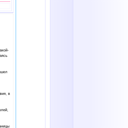
акой-
аясь
ышел
вия, в
олей,
аницы