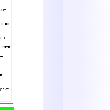
нным
во, но
алы.
ениями
ец
 и
щее от