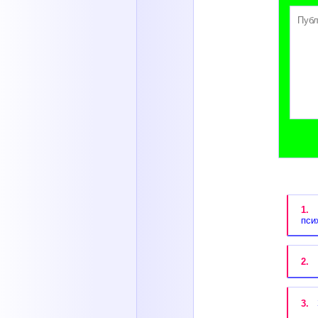
1.
В
пси
2.
Б
3.
З