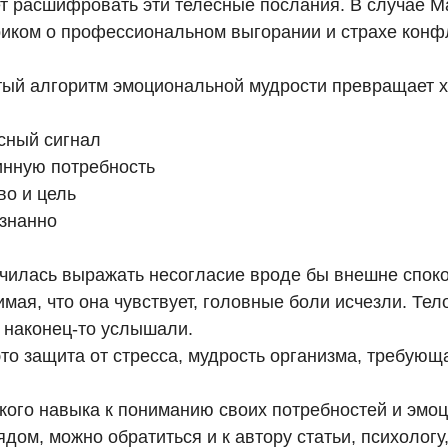
т расшифровать эти телесные послания. В случае 
риком о профессиональном выгорании и страхе конф
тый алгоритм эмоциональной мудрости превращает 
есный сигнал
инную потребность
во и цель
ознанно
чилась выражать несогласие вроде бы внешне споко
мая, что она чувствует, головные боли исчезли. Тел
о наконец-то услышали.
это защита от стресса, мудрость организма, требую
акого навыка к пониманию своих потребностей и эмоц
дом, можно обратиться и к автору статьи, психологу,