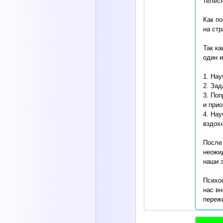
телесн
Как п
на ст
Так ка
один и
1. Нау
2. Зад
3. По
и прио
4. Нау
вздохн
После 
неожид
наши 
Психос
нас вн
переж